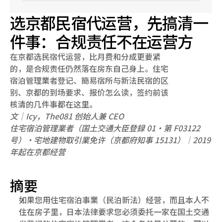
选京都民宿代运营，先搞清一
件事：合规责任不在运营方
在京都选民宿代运营，比月费和分成更要紧
的，是合规责任仍然落在房东自己身上。住宅
宿泊管理業者登记、簡易宿所与新法民宿的区
别、京都的到场要求、报价怎么读，签约前该
核清的几件事都在这里。
文｜Icy，The081 创始人兼 CEO
住宅宿泊管理業者（国土交通大臣登録 01・第 F03122 
号）・宅地建物取引業免许（京都府知事 15131）｜2019 
年起在京都经营
摘要
如果您用住宅宿泊事業（民泊新法）经营，而且本人不
住在房子里，日本法律要求您必须委托一家在国土交通