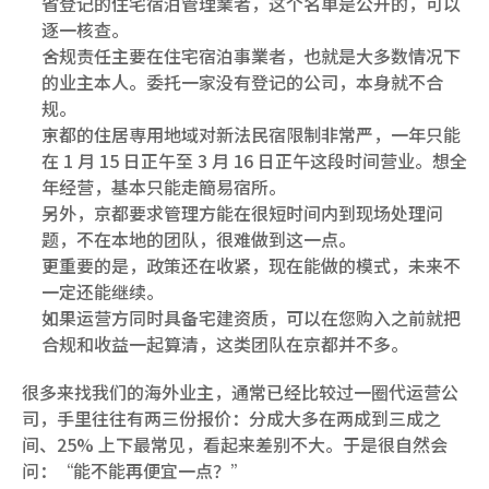
省登记的住宅宿泊管理業者，这个名单是公开的，可以
逐一核查。
合规责任主要在住宅宿泊事業者，也就是大多数情况下
的业主本人。委托一家没有登记的公司，本身就不合
规。
京都的住居専用地域对新法民宿限制非常严，一年只能
在 1 月 15 日正午至 3 月 16 日正午这段时间营业。想全
年经营，基本只能走簡易宿所。
另外，京都要求管理方能在很短时间内到现场处理问
题，不在本地的团队，很难做到这一点。
更重要的是，政策还在收紧，现在能做的模式，未来不
一定还能继续。
如果运营方同时具备宅建资质，可以在您购入之前就把
合规和收益一起算清，这类团队在京都并不多。
很多来找我们的海外业主，通常已经比较过一圈代运营公
司，手里往往有两三份报价：分成大多在两成到三成之
间、25% 上下最常见，看起来差别不大。于是很自然会
问：“能不能再便宜一点？”