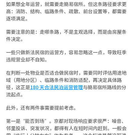
如果想全年运营，就需要走簡易宿所。但这条路径要求更
高：消防、结构、临路条件、疏散、前台设置等，都需要
逐项满足。
需要注意的是：走哪条路，不是主观选择，而是由房屋条
件决定。
一些只做新法民宿的运营方，容易忽略这一点，导致旺季
违规营业却不自知。
在判断一处物业是否适合做民宿时，需要同时评估用途地
域（用地分区）、临路条件和消防适配，再决定具体路
径，这正是
180 天合法民泊运营管理
与簡易宿所路线的分
流起点。
此外，还有两件事需要提前考虑。
第一是“能否到场”。京都对现场响应要求很严：噪音、
邻里投诉、突发状况，都得有人在短时间内赶到。一般会