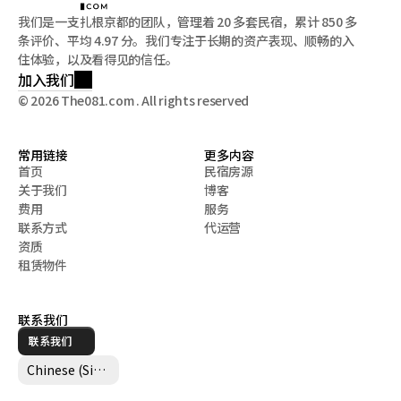
我们是一支扎根京都的团队，管理着 20 多套民宿，累计 850 多
条评价、平均 4.97 分。我们专注于长期的资产表现、顺畅的入
住体验，以及看得见的信任。
加入我们
© 2026 The081.com . All rights reserved
常用链接
更多内容
首页
民宿房源
关于我们
博客
首页
民宿房源
费用
服务
关于我们
博客
联系方式
代运营
费用
服务
资质
联系方式
代运营
租赁物件
资质
租赁物件
联系我们
联系我们
Select Language
Chinese (Simplified)