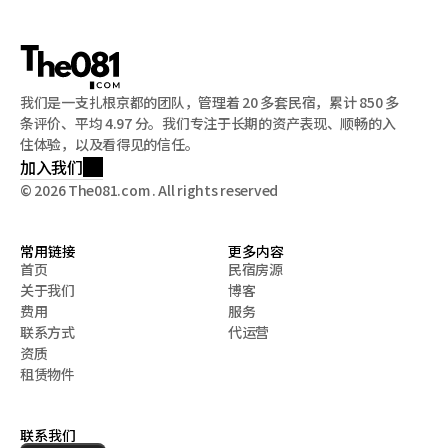
我们是一支扎根京都的团队，管理着 20 多套民宿，累计 850 多
条评价、平均 4.97 分。我们专注于长期的资产表现、顺畅的入
住体验，以及看得见的信任。
加入我们
© 2026 The081.com . All rights reserved
常用链接
更多内容
首页
民宿房源
关于我们
博客
首页
民宿房源
费用
服务
关于我们
博客
联系方式
代运营
费用
服务
资质
联系方式
代运营
租赁物件
资质
租赁物件
联系我们