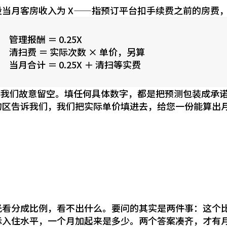
设当月客房收入为 X——指预订平台扣手续费之前的房费
管理报酬 ＝ 0.25X
清扫费 ＝ 实际次数 × 单价，另算
当月合计 ＝ 0.25X ＋ 清扫等实费
X 我们故意留空。填任何具体数字，都是把预测包装成承
的区告诉我们，我们把实际单价填进去，给您一份能算出
光看分成比例，看不出什么。要问的其实是两件事：这个
际入住水平，一个月加起来是多少。两个答案凑齐，才有月