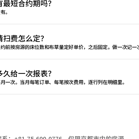
有最短合约期吗？
没有。
清扫费怎么定？
签约前按房源的床位数和布草量定好单价，之后固定。做一次记一
多久给一次报表？
每月一次。当月每笔订单、每笔按次费用，逐行列在明细里。
联系：+81-75-600-0776。仅限京都市内的房源。