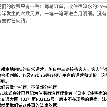
我们的收费只有一种：每笔订单，收住宿流水的25
实际发生的次数另算，一笔一笔写进当月明细。没有
需要付任何钱。
京都本地团队的日常运营，英日中三语接待客人，客人半
的合规判断，以及Airbnb等各预订平台的运营和调价。
报酬。
我们只做全托管，不做部分托管。
081株式会社已登记为住宅宿泊管理业者（日本《住宅宿
土交通大臣（01）第F03122号。房主不在现场的民宿
记就是我们做这件事的法律依据。