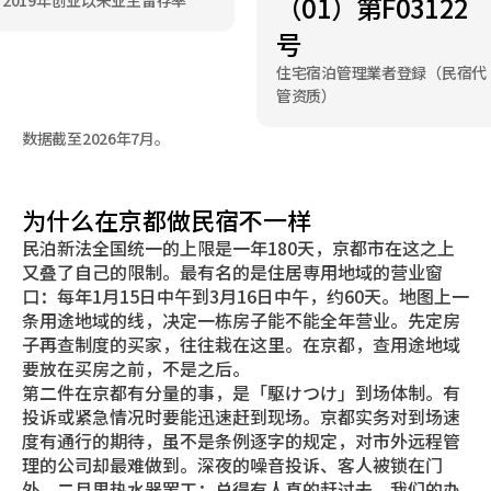
（01）第F03122
2019年创业以来业主留存率
号
住宅宿泊管理業者登録（民宿代
管资质）
数据截至2026年7月。
为什么在京都做民宿不一样
民泊新法全国统一的上限是一年180天，京都市在这之上
又叠了自己的限制。最有名的是住居専用地域的营业窗
口：每年1月15日中午到3月16日中午，约60天。地图上一
条用途地域的线，决定一栋房子能不能全年营业。先定房
子再查制度的买家，往往栽在这里。在京都，查用途地域
要放在买房之前，不是之后。
第二件在京都有分量的事，是「駆けつけ」到场体制。有
投诉或紧急情况时要能迅速赶到现场。京都实务对到场速
度有通行的期待，虽不是条例逐字的规定，对市外远程管
理的公司却最难做到。深夜的噪音投诉、客人被锁在门
外、二月里热水器罢工：总得有人真的赶过去。我们的办