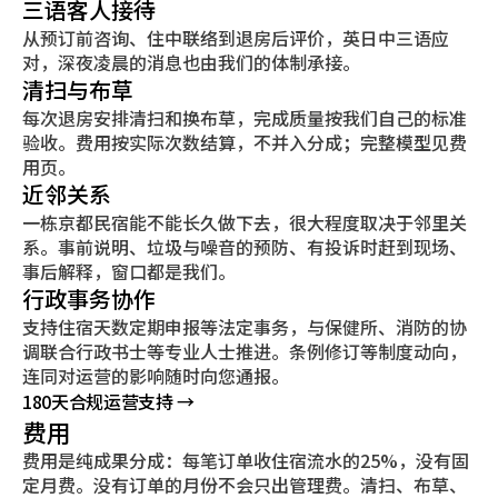
三语客人接待
从预订前咨询、住中联络到退房后评价，英日中三语应
对，深夜凌晨的消息也由我们的体制承接。
清扫与布草
每次退房安排清扫和换布草，完成质量按我们自己的标准
验收。费用按实际次数结算，不并入分成；完整模型见费
用页。
近邻关系
一栋京都民宿能不能长久做下去，很大程度取决于邻里关
系。事前说明、垃圾与噪音的预防、有投诉时赶到现场、
事后解释，窗口都是我们。
行政事务协作
支持住宿天数定期申报等法定事务，与保健所、消防的协
调联合行政书士等专业人士推进。条例修订等制度动向，
连同对运营的影响随时向您通报。
180天合规运营支持 →
费用
费用是纯成果分成：每笔订单收住宿流水的25%，没有固
定月费。没有订单的月份不会只出管理费。清扫、布草、