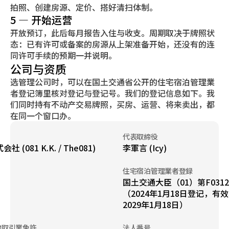
拍照、创建房源、定价、搭好清扫体制。
5 — 开始运营
开放预订，此后每月报告入住与收支。周期取决于牌照状
态：已有许可或备案的房源从上架准备开始，还没有的连
同许可手续的预期一并说明。
公司与资质
选管理公司时，可以在国土交通省公开的住宅宿泊管理業
者登记簿里核对登记与登记号。我们的登记信息如下。我
们同时持有不动产交易牌照，买房、运营、将来卖出，都
在同一个窗口办。
代表取締役
会社 (081 K.K. / The081)
李軍言 (Icy)
住宅宿泊管理業者登録
国土交通大臣（01）第F0312
（2024年1月18日登记，有
2029年1月18日）
物取引業免許
法人番号