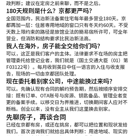
政判断；建议在定房之前来聊，而不是之后。
180天规则是什么？京都更严吗？
全国范围内，民泊新法备案住宅每年最多营业180天。京
都再加一层：住居専用地域的窗口只有冬天约60天。不受
天数上限约束的路径是旅馆业法的簡易宿所许可，可全年
营业，但消防和结构要求比民泊新法高。
我人在海外，房子能全交给你们吗？
可以，这正是我们客户的主体。法律要求不在场的房主把
管理委托给登记业者，我们就是（国土交通大臣（01）第
F03122号）。每月收到英日中任一语言的入住与收支报
告，现场的一切由京都团队处理。
现在委托着别家公司，中途能换过来吗？
可以。先确认现有合同的解约预告期，然后按顺序安排交
接：既有订单、OTA账号与房源、钥匙备品、管理业者变
更的备案手续。以移交日为界推进，切换期间客人应对不
断档。创业以来，没有业主从我们这里换去别家。
先聊房子，再谈合同
已经在京都有房，或还在挑房，都可以把位置和现状发给
我们。首次咨询我们就给出具体判断：用途地域、现实的