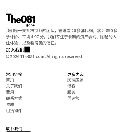
我们是一支扎根京都的团队，管理着 20 多套民宿，累计 850 多
条评价、平均 4.97 分。我们专注于长期的资产表现、顺畅的入
住体验，以及看得见的信任。
加入我们
© 2026 The081.com . All rights reserved
常用链接
更多内容
首页
民宿房源
关于我们
博客
首页
民宿房源
费用
服务
关于我们
博客
联系方式
代运营
费用
服务
资质
联系方式
代运营
租赁物件
资质
租赁物件
联系我们