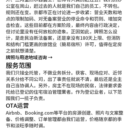
公室在岚山，赶过去的人就是我们自己的员工，不转包。
规则还在变。京都市正在讨论进一步收紧：营业天数和地
点的限制加码、对无备案营业的停业命令和罚则、增加突
击检查。这些目前都在方案阶段，最终内容由行政决定，
但讨论里没有任何放松的迹象。正因如此，牌照怎么设
计，是走民泊新法备案，还是拿没有180天上限、但消防
和结构门槛更高的旅馆业（簡易宿所）许可，值得在定房
之前就想清楚。
牌照与用途地域咨询 →
服务范围
我们只接全托管，不做业务拆分。获客、现场应对、近邻
关系分给不同公司，出了事责任就说不清，最后还是业主
自己当协调人。另外，房主不在现场的民宿，法律要求委
托给已登记的住宅宿泊管理業者。作为登记业者，以下范
围我们一揽子负责。
OTA运营
Airbnb、Booking.com等平台的房源创建、照片与文案整
备、价格调整、订单管理都由我们运营，价格随京都的季
节和淡旺季随时调。