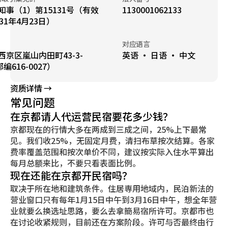
知事（1）第15131号（有效
1130001062133
31年4月23日）
对应语言
西京区嵐山内田町43-3-
英语 · 日语 · 中文
邮编616-0027）
资质详情 →
常见问题
在京都请人代运营民宿要花多少钱？
京都现在的行情大多在两成到三成之间，25%上下最常
见。我们收25%，无固定月费，清扫布草按次结算。各家
费率覆盖范围和按次单价不同，建议按实际入住水平算出
每月总额来比，不要只看表面比例。
现在还能在京都开民宿吗？
取决于所在地和建筑条件。住居専用地域内，民泊新法的
营业窗口只有每年1月15日中午到3月16日中午，想全年营
业就要么换选址思路，要么去拿簡易宿所许可。京都市也
在讨论收紧规则，目前还在方案阶段。许可与否最终由行