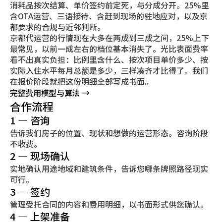
消耗品按次结算、单价签约前定死，与分成分开。25%里
含OTA运营、三语接待、含赶到现场的驻地应对，以及京
都要求的合规与近邻判断。
京都代运营的行情现在大多在两成到三成之间，25%上下
最常见，以前一成左右的档位基本消失了。光比表面费率
看不出真实负担：比例里含什么、按次项目单价多少、按
实际入住水平每月总额是多少，三样凑齐才比得了。我们
在报价阶段就把这份明细全部写成书面。
完整费用模型与算法 →
合作流程
1 — 咨询
告诉我们房子的位置、现状和想做的运营形态。咨询阶段
不收费。
2 — 现场确认
实地确认用途地域和建筑条件，告诉您哪条牌照路径现实
可行。
3 — 签约
管理受托合同的内容和费用明细，以书面形式供您确认。
4 — 上架准备