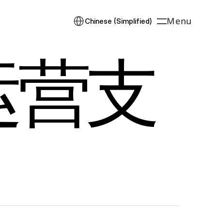
Select Language
Menu
Chinese (Simplified)
Open
运营支