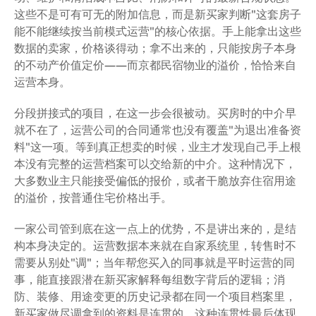
这些不是可有可无的附加信息，而是新买家判断"这套房子
能不能继续按当前模式运营"的核心依据。手上能拿出这些
数据的卖家，价格谈得动；拿不出来的，只能按房子本身
的不动产价值定价——而京都民宿物业的溢价，恰恰来自
运营本身。
分段拼接式的项目，在这一步会很被动。买房时的中介早
就不在了，运营公司的合同通常也没有覆盖"为退出准备资
料"这一项。等到真正想卖的时候，业主才发现自己手上根
本没有完整的运营档案可以交给新的中介。这种情况下，
大多数业主只能接受偏低的报价，或者干脆放弃住宿用途
的溢价，按普通住宅价格出手。
一家公司管到底在这一点上的优势，不是讲出来的，是结
构本身决定的。运营数据本来就在自家系统里，转售时不
需要从别处"调"；当年帮您买入的同事就是平时运营的同
事，能直接跟潜在新买家解释每组数字背后的逻辑；消
防、装修、用途变更的历史记录都在同一个项目档案里，
新买家做尽调拿到的资料是连贯的。这种连贯性最后体现