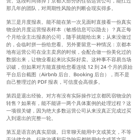
营。这段时间筛掉了京都大部分的住宿运营公司，能扛过
那几年的团队，对周期性风险的判断会现实得多。
第三是月度报表。能不能在第一次见面时直接看一份真实
物业的月度运营报表样本（敏感信息可以隐去）？真正每
个月给业主出报表的公司，随手就能给出来；从来没做过
的，会临时拼一份给您看。另外要留意一种情况：京都本
地有运营公司在业主卖房的时候，会配合做一份美化过的
数据出来，让物业看起来比实际好卖。这种事不容易当场
识破，但如果对方能直接给您看连续 12 到 24 个月的原始
平台后台截图（Airbnb 后台、Booking 后台），而不是
自己整理过的 PDF 报表，可信度会高很多。
第四是退出经验。对方有没有实际操作过京都民宿物业的
转售？如果有，能不能讲一两个具体案例的处理过程？这
一项很关键，因为绝大多数运营公司从来没真正完成过买
入到退出的完整一轮。
第五是语言的真实层级。日常聊天能用中文或英文，不等
于法律文件、行政沟通和应急响应都能用中文或英文完