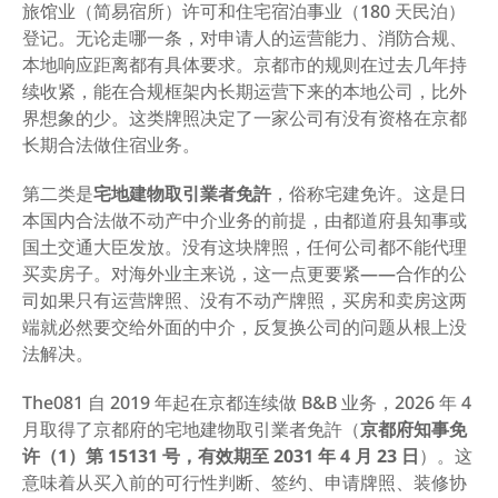
旅馆业（简易宿所）许可和住宅宿泊事业（180 天民泊）
登记。无论走哪一条，对申请人的运营能力、消防合规、
本地响应距离都有具体要求。京都市的规则在过去几年持
续收紧，能在合规框架内长期运营下来的本地公司，比外
界想象的少。这类牌照决定了一家公司有没有资格在京都
长期合法做住宿业务。
第二类是
宅地建物取引業者免許
，俗称宅建免许。这是日
本国内合法做不动产中介业务的前提，由都道府县知事或
国土交通大臣发放。没有这块牌照，任何公司都不能代理
买卖房子。对海外业主来说，这一点更要紧——合作的公
司如果只有运营牌照、没有不动产牌照，买房和卖房这两
端就必然要交给外面的中介，反复换公司的问题从根上没
法解决。
The081 自 2019 年起在京都连续做 B&B 业务，2026 年 4 
月取得了京都府的宅地建物取引業者免許（
京都府知事免
许（1）第 15131 号，有效期至 2031 年 4 月 23 日
）。这
意味着从买入前的可行性判断、签约、申请牌照、装修协