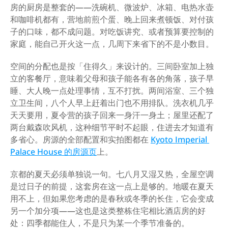
房的厨房是整套的——洗碗机、微波炉、冰箱、电热水壶
和咖啡机都有，营地前煎个蛋、晚上回来煮顿饭、对付孩
子的口味，都不成问题。对吃饭讲究、或者预算要控制的
家庭，能自己开火这一点，几周下来省下的不是小数目。
空间的分配也是按「住得久」来设计的。三间卧室加上独
立的客餐厅，意味着父母和孩子能各有各的角落，孩子早
睡、大人晚一点处理事情，互不打扰。两间浴室、三个独
立卫生间，八个人早上赶着出门也不用排队。洗衣机几乎
天天要用，夏令营的孩子回来一身汗一身土；屋里还配了
两台戴森吹风机，这种细节平时不起眼，住进去才知道有
多省心。房源的全部配置和实拍图都在 
Kyoto Imperial 
Palace House 的房源页
上。
京都的夏天必须单独说一句。七八月又湿又热，全屋空调
是过日子的前提，这套房在这一点上是够的。地暖在夏天
用不上，但如果您考虑的是春秋或冬季的长住，它会变成
另一个加分项——这也是这类整栋住宅相比酒店房的好
处：四季都能住人，不是只为某一个季节准备的。