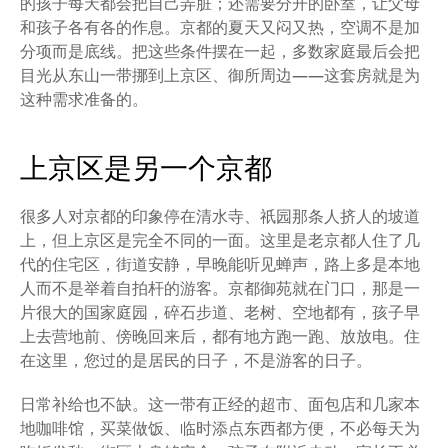
的孩子每天都会把自己弄脏；还需要分开的卧室，让父母
和孩子各有各的作息。京都的夏天又闷又热，空调不是加
分项而是底线。把这些条件摆在一起，多数家庭最后会把
目光从东山一带挪到上京区、御所周边——这套房就是为
这种需求准备的。
上京区是另一个京都
很多人对京都的印象停在清水寺、祇园那条人挤人的坡道
上，但上京区是完全不同的一面。这里是老京都人住了几
代的住宅区，街道安静，早晚能听见蝉声，路上多是本地
人而不是举着自拍杆的游客。京都御苑就在门口，那是一
片很大的国家庭园，碎石步道、老树、空地都有，孩子早
上去营地前、傍晚回来后，都有地方跑一跑、放放电。住
在这里，您过的是居民的日子，不是游客的日子。
日常补给也不缺。这一带有正经的超市、面包店和几家本
地咖啡馆，买菜做饭、临时添点东西都方便，不必每天为