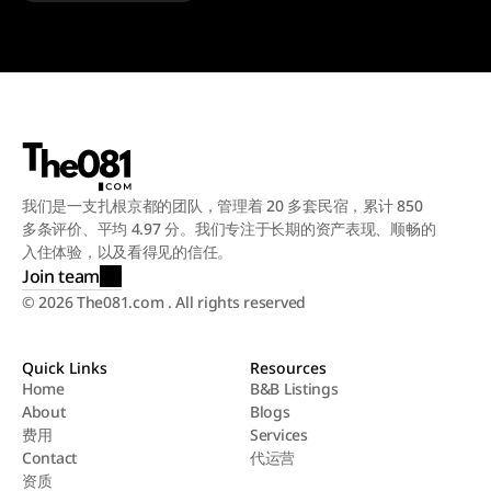
我们是一支扎根京都的团队，管理着 20 多套民宿，累计 850 
多条评价、平均 4.97 分。我们专注于长期的资产表现、顺畅的
入住体验，以及看得见的信任。
Join team
© 2026 The081.com . All rights reserved
Quick Links
Resources
Home
B&B Listings
About
Blogs
Home
B&B Listings
费用
Services
About
Blogs
Contact
代运营
费用
Services
资质
Contact
代运营