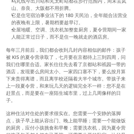
乌丸线今出川站和丸太町站都在步行范围内，周末去岚
山、奈良、大阪都不用折腾。
它是住宅宿泊事业法下的 180 天民泊，全年能合法营业
的夜晚有上限，暑期档要趁早订。
全屋地暖、空调、洗衣机加整套厨房，夏令营期间一家
人能正常过日子，而不是住一晚就走的酒店房。
每年三月前后，我们都会收到几封内容相似的邮件：孩子
被 KIS 的夏令营录取了，七月要在京都待上三到四周，问
我们住哪里合适。家长往往先去看了京都站和祇园一带的
酒店，发现要么房间太小、一家四口塞不下，要么按月算
下来贵得离谱，而且离学校还隔着大半个城市。带孩子来
上一段夏令营，和来玩几天的逻辑完全不一样：您不是在
赶景点，而是要在一座陌生城市里，过上几周像样的日
子。
这种住法对住处的要求很实在。您需要一个安静的落脚
点，孩子早上能从容出门、晚上能早睡；需要一个能做饭
的厨房，应付小孩挑食和早餐；需要洗衣机，因为夏令营