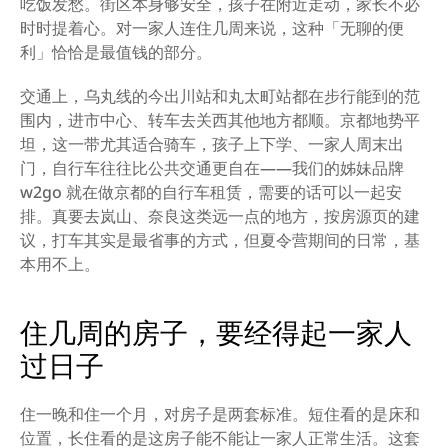
吃饭发愁。街区本身够安全，孩子在附近走动，家长不必
时时提着心。对一家人连住几周来说，这种「无聊的便
利」恰恰是最值钱的部分。
交通上，乌丸线的今出川站和丸太町站都在步行能到的范
围内，进市中心、转车去关西其他地方都顺。京都地势平
坦，这一带尤其适合骑车，孩子上下学、一家人周末出
门，自行车往往比公共交通更自在——我们的姊妹品牌 
w2go 就在做京都的自行车租赁，需要的话可以一起安
排。真要去岚山、奈良这类远一点的地方，按房源页的建
议，打车其实是最省事的方式，但夏令营期间的日常，基
本用不上。
住几周的房子，要经得起一家人
过日子
住一晚和住一个月，对房子是两套标准。短住看的是床和
位置，长住看的是这房子能不能让一家人正常生活。这套