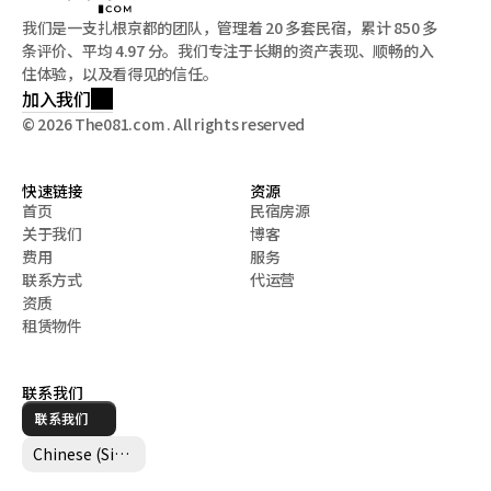
我们是一支扎根京都的团队，管理着 20 多套民宿，累计 850 多
条评价、平均 4.97 分。我们专注于长期的资产表现、顺畅的入
住体验，以及看得见的信任。
加入我们
© 2026 The081.com . All rights reserved
快速链接
资源
首页
民宿房源
关于我们
博客
首页
民宿房源
费用
服务
关于我们
博客
联系方式
代运营
费用
服务
资质
联系方式
代运营
租赁物件
资质
租赁物件
联系我们
联系我们
Select Language
Chinese (Simplified)