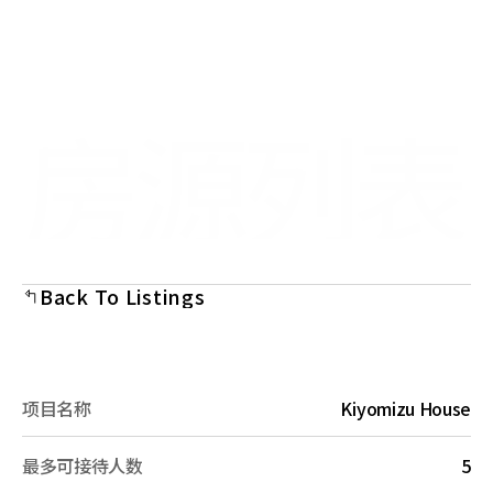
Select Language
Menu
Chinese (Simplified)
Open
房源列表
Back To Listings
项目名称
Kiyomizu House
最多可接待人数
5