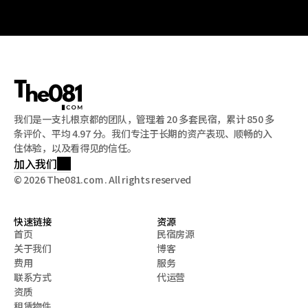
我们是一支扎根京都的团队，管理着 20 多套民宿，累计 850 多
条评价、平均 4.97 分。我们专注于长期的资产表现、顺畅的入
住体验，以及看得见的信任。
加入我们
© 2026 The081.com . All rights reserved
快速链接
资源
首页
民宿房源
关于我们
博客
首页
民宿房源
费用
服务
关于我们
博客
联系方式
代运营
费用
服务
资质
联系方式
代运营
租赁物件
资质