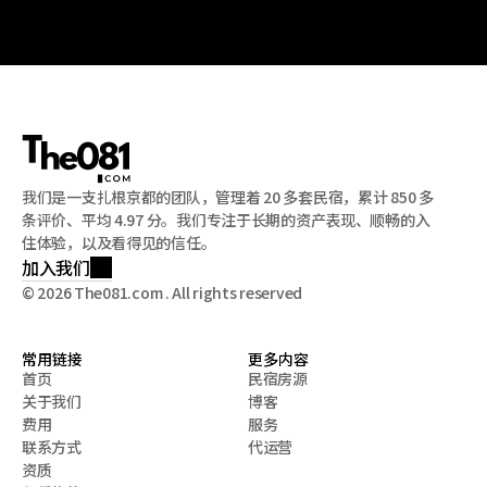
我们是一支扎根京都的团队，管理着 20 多套民宿，累计 850 多
条评价、平均 4.97 分。我们专注于长期的资产表现、顺畅的入
住体验，以及看得见的信任。
加入我们
© 2026 The081.com . All rights reserved
常用链接
更多内容
首页
民宿房源
关于我们
博客
首页
民宿房源
费用
服务
关于我们
博客
联系方式
代运营
费用
服务
资质
联系方式
代运营