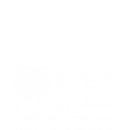
Select Language
Menu
Chinese (Simplified)
Open
商业策略咨询
房产，未必是能说卖就卖的投资。

它自带税费、维护和持续的时间投入，也常常需
要您在生活里为它分心劳神。它不像股票，可以
在需要时一键卖出；持有一套房，很多时候并不
轻松。

巴菲特有一条广为流传的原则：「第一，不要亏
损；第二，不要忘记第一条。」这句话放在不动
产上，尤其实用，也尤其值得记住。

当一处物业开始更像负担，而不是资产，我们愿
意陪您一起理清它的去向。
