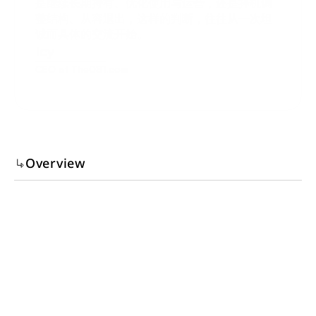
是继续长期持有、优化使用与运营，还是择机调
整结构、从容退出，这样的判断，往往从一次坦
诚而具体的交流开始。
Icy
CEO at The081.com
Overview
手上有一套房做得不错，想再加一套，或者还没出手、在几
个区之间犹豫——到这一步，要决定的就不只是某一套房怎
么运营，而是钱往哪放。京都不同的区，客群、淡旺季、限
制天数都不一样，同样的预算，买在哪、做哪条路，几年下
来差别很大。这类判断，光看挂牌价和网上的收益估算是不
够的。