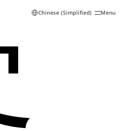
Select Language
Menu
Chinese (Simplified)
客
Open