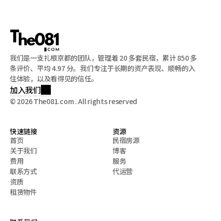
我们是一支扎根京都的团队，管理着 20 多套民宿，累计 850 多
条评价、平均 4.97 分。我们专注于长期的资产表现、顺畅的入
住体验，以及看得见的信任。
加入我们
© 2026 The081.com . All rights reserved
快速链接
资源
首页
民宿房源
关于我们
博客
首页
民宿房源
费用
服务
关于我们
博客
联系方式
代运营
费用
服务
资质
联系方式
代运营
租赁物件
资质
租赁物件