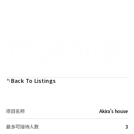
Select Language
Menu
Chinese (Simplified)
Open
房源列表
Back To Listings
项目名称
Akira's house
最多可接待人数
3