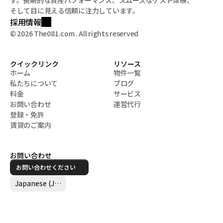
す。長期的な資産パフォーマンス、スムーズなゲスト体験、
そして目に見える信頼に注力しています。
採用情報
© 2026 The081.com . All rights reserved
クイックリンク
リソース
ホーム
物件一覧
私たちについて
ブログ
ホーム
物件一覧
料金
サービス
私たちについて
ブログ
お問い合わせ
運営代行
料金
サービス
登録・免許
お問い合わせ
運営代行
賃貸のご案内
登録・免許
賃貸のご案内
お問い合わせ
お問い合わせください
Select Language
Japanese (Japan)