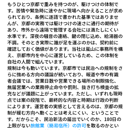
もうひとつ京都で重みを持つのが、駆けつけの体制で
す。苦情や緊急時に速やかに現場へ向かえることが求め
られており、条例に逐語で書かれた基準ではありませ
んが、京都の実務では駆けつけの速さに通行の期待が
あり、市外から遠隔で管理する会社には満たしにくい
水準です。深夜の騒音の連絡、鍵の閉じ込め、給湯器の
不調。そのとき実際に誰が足を運ぶのかは、契約前に
確認しておく価値があります。当社は嵐山に事務所を構
え、京都市内を中心に運営しているため、この体制を
自社の人間で組んでいます。
規制は今も動いています。京都市では民泊への規制をさ
らに強める方向の議論が続いており、報道や市の有識
者会議では、営業日数や営業できる場所の制限強化、
無届営業への業務停止命令や罰則、抜き打ち検査の拡
充などが議題に上がっています。ただし、いずれも現時
点では案の段階で、最終的な内容と時期は行政の判断
によります。運営者の実感として言えるのは、京都の規
制が緩む方向へ動くことは考えにくい、ということで
す。だからこそ、民泊新法の届出でいくのか、180日の
上限がない
旅館業（簡易宿所）の許可
を取るのかとい