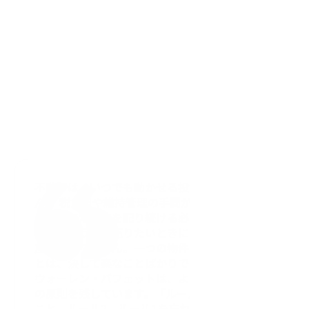
Select Language
Menu
Japanese (Japan)
Open
法務およびライセン
スサポート
不動産は、いつでも動かせる投資とは限りませ
ん。 税負担や維持管理の手間がかかり、暮らし
のなかで常に気を配り続ける必要があります。
株式のように、売りたいときにすぐ手放せる資
産でもありません。一つの物件を持ち続けるこ
とは、決して楽なことばかりではないのです。 
ウォーレン・バフェットは、よく知られた投資
の原則を残しています。「ルール1、損をしない
こと。ルール2、ルール1を忘れないこと」。こ