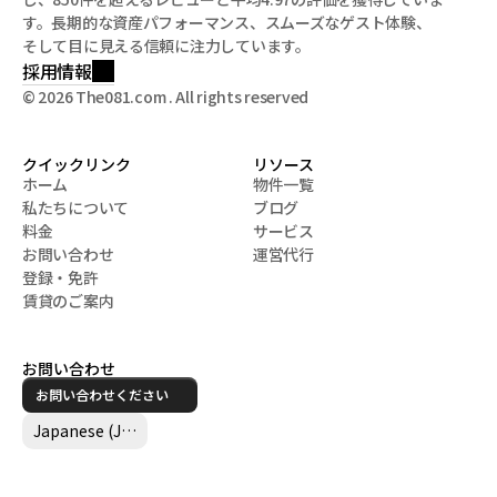
す。長期的な資産パフォーマンス、スムーズなゲスト体験、
そして目に見える信頼に注力しています。
採用情報
© 2026 The081.com . All rights reserved
クイックリンク
リソース
ホーム
物件一覧
私たちについて
ブログ
ホーム
物件一覧
料金
サービス
私たちについて
ブログ
お問い合わせ
運営代行
料金
サービス
登録・免許
お問い合わせ
運営代行
賃貸のご案内
登録・免許
賃貸のご案内
お問い合わせ
お問い合わせください
Select Language
Japanese (Japan)