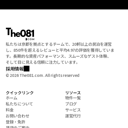
私たちは京都を拠点とするチームで、20軒以上の民泊を運営
し、850件を超えるレビューと平均4.97の評価を獲得していま
す。長期的な資産パフォーマンス、スムーズなゲスト体験、
そして目に見える信頼に注力しています。
採用情報
© 2026 The081.com . All rights reserved
クイックリンク
リソース
ホーム
物件一覧
私たちについて
ブログ
ホーム
物件一覧
料金
サービス
私たちについて
ブログ
お問い合わせ
運営代行
料金
サービス
登録・免許
お問い合わせ
運営代行
賃貸のご案内