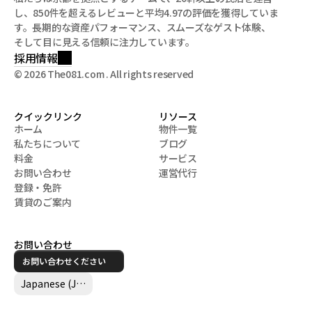
し、850件を超えるレビューと平均4.97の評価を獲得していま
す。長期的な資産パフォーマンス、スムーズなゲスト体験、
そして目に見える信頼に注力しています。
採用情報
© 2026 The081.com . All rights reserved
クイックリンク
リソース
ホーム
物件一覧
私たちについて
ブログ
ホーム
物件一覧
料金
サービス
私たちについて
ブログ
お問い合わせ
運営代行
料金
サービス
登録・免許
お問い合わせ
運営代行
賃貸のご案内
登録・免許
賃貸のご案内
お問い合わせ
お問い合わせください
Select Language
Japanese (Japan)