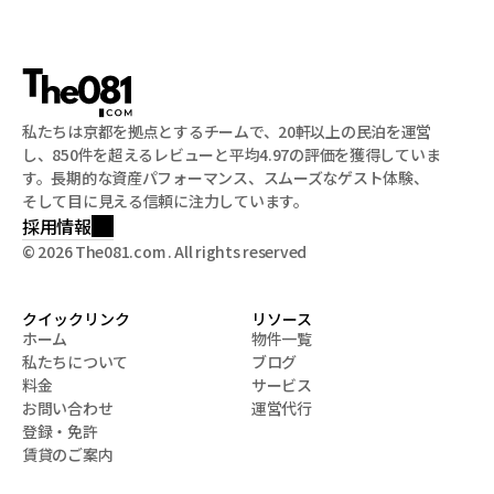
私たちは京都を拠点とするチームで、20軒以上の民泊を運営
し、850件を超えるレビューと平均4.97の評価を獲得していま
す。長期的な資産パフォーマンス、スムーズなゲスト体験、
そして目に見える信頼に注力しています。
採用情報
© 2026 The081.com . All rights reserved
クイックリンク
リソース
ホーム
物件一覧
私たちについて
ブログ
ホーム
物件一覧
料金
サービス
私たちについて
ブログ
お問い合わせ
運営代行
料金
サービス
登録・免許
お問い合わせ
運営代行
賃貸のご案内
登録・免許
賃貸のご案内